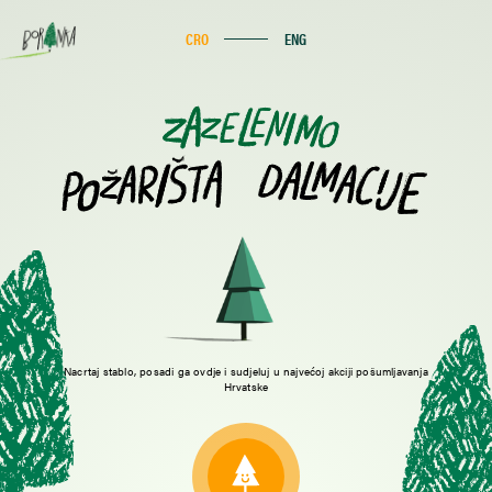
CRO
ENG
Dodirom na drvo možda možeš zaviriti u drvo.
OK
Nacrtaj stablo, posadi ga ovdje i sudjeluj u najvećoj akciji pošumljavanja
Hrvatske