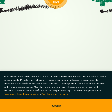
KRENI
Kako bismo Vam omogućili da uživate u našim stranicama, molimo Vas da nam označite
da razumijete Pravila o privatnosti i Pravila o korištenju kolačića te da odaberete
prihvaćate li kolačiće koje koristi naša stranica. U slučaju da ne želite da naša stranica
učitava kolačiće, moramo Vas obavijestiti da će u tom slučaju naša stranica raditi
otežano te Vam se možda neće učitati svi željeni sadržaji. O svemu više pročitajte u
Pravilima o korištenju kolačića
i
Pravilima o privatnosti
.
Pogledaj cijelu šumu.
RAZUMIJEM
START
CILJ